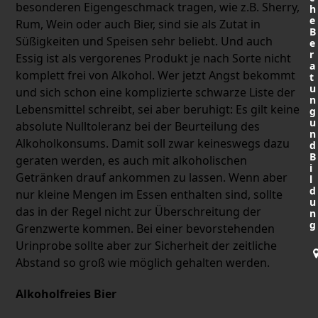
besonderen Eigengeschmack tragen, wie z.B. Sherry,
h
e
Rum, Wein oder auch Bier, sind sie als Zutat in
B
Süßigkeiten und Speisen sehr beliebt. Und auch
e
r
Essig ist als vergorenes Produkt je nach Sorte nicht
a
komplett frei von Alkohol. Wer jetzt Angst bekommt
t
u
und sich schon eine komplizierte schwarze Liste der
n
Lebensmittel schreibt, sei aber beruhigt: Es gilt keine
g
u
absolute Nulltoleranz bei der Beurteilung des
n
Alkoholkonsums. Damit soll zwar keineswegs dazu
d
B
geraten werden, es auch mit alkoholischen
i
Getränken drauf ankommen zu lassen. Wenn aber
l
d
nur kleine Mengen im Essen enthalten sind, sollte
u
das in der Regel nicht zur Überschreitung der
n
g
Grenzwerte kommen. Bei einer bevorstehenden
Urinprobe sollte aber zur Sicherheit der zeitliche
Abstand so groß wie möglich gehalten werden.
Alkoholfreies Bier