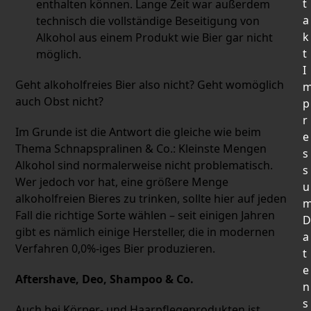
t
enthalten können. Lange Zeit war außerdem
a
technisch die vollständige Beseitigung von
k
Alkohol aus einem Produkt wie Bier gar nicht
t
möglich.
I
Geht alkoholfreies Bier also nicht? Geht womöglich
auch Obst nicht?
p
r
Im Grunde ist die Antwort die gleiche wie beim
e
Thema Schnapspralinen & Co.: Kleinste Mengen
s
Alkohol sind normalerweise nicht problematisch.
s
Wer jedoch vor hat, eine größere Menge
u
alkoholfreien Bieres zu trinken, sollte hier auf jeden
Fall die richtige Sorte wählen – seit einigen Jahren
D
gibt es nämlich einige Hersteller, die in modernen
a
Verfahren 0,0%-iges Bier produzieren.
t
e
Aftershave, Deo, Shampoo & Co.
n
s
Auch bei Körper- und Haarpflegeprodukten ist