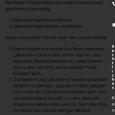
Bei diesem Thema halten sich zwei Fehlannahmen
gleichzeitig hartnäckig:
Alkoholfrei heißt frei von Alkohol
.
Alkoholfrei heißt nicht frei von Alkohol.
Klingt verwirrend? Stimmt. Aber hier kommt Abhilfe.
R
Das erscheint erst einmal klar. Wenn irgendwo
e
„alkoholfrei“ draufsteht, nimmt man an, dass
c
h
eben kein Alkohol enthalten ist. Leider stimmt
t
das so aber oft nicht, wie im zweiten Punkt
l
i
erläutert wird.
c
Die Bezeichnung „alkoholfrei“ wurde tatsächlich
h
e
rechtlich so definiert, dass ein Produkt lediglich
s
nicht mehr als 0,5% Alkohol enthalten darf. Das
K
hat verschiedene Gründe, u.a. den, dass alle
o
möglichen Lebensmittel, wie z.B. Obst oder Brot,
n
von Natur aus kleinste Mengen Alkohol