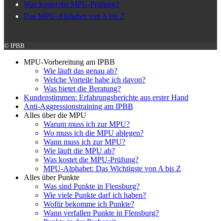
Was kostet die MPU-Prüfung?
Das MPU-Alphabet von A bis Z
© IPBB
MPU-Vorbereitung am IPBB
Wie läuft das genau ab?
Welche Vorteile habe ich davon?
Was bietet die Beratung?
Kundenstimmen: Erfahrungsberichte aus erster Hand
Anti-Aggressionstraining am IPBB
Alles über die MPU
Warum muss ich zur MPU?
Wo muss ich die MPU ablegen?
Wann muss ich zur MPU?
Wie läuft die MPU ab?
Was kostet die MPU-Prüfung?
MPU-Alphabet: Das Wichtigste von A bis Z
Alles über Punkte
Was sind Punkte in Flensburg?
Wie viele Punkte darf ich haben?
Wofür bekomme ich Punkte?
Wann verfallen Punkte in Flensburg?