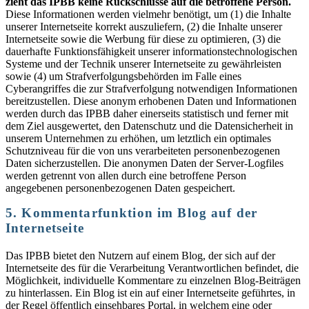
zieht das IPBB keine Rückschlüsse auf die betroffene Person.
Diese Informationen werden vielmehr benötigt, um (1) die Inhalte
unserer Internetseite korrekt auszuliefern, (2) die Inhalte unserer
Internetseite sowie die Werbung für diese zu optimieren, (3) die
dauerhafte Funktionsfähigkeit unserer informationstechnologischen
Systeme und der Technik unserer Internetseite zu gewährleisten
sowie (4) um Strafverfolgungsbehörden im Falle eines
Cyberangriffes die zur Strafverfolgung notwendigen Informationen
bereitzustellen. Diese anonym erhobenen Daten und Informationen
werden durch das IPBB daher einerseits statistisch und ferner mit
dem Ziel ausgewertet, den Datenschutz und die Datensicherheit in
unserem Unternehmen zu erhöhen, um letztlich ein optimales
Schutzniveau für die von uns verarbeiteten personenbezogenen
Daten sicherzustellen. Die anonymen Daten der Server-Logfiles
werden getrennt von allen durch eine betroffene Person
angegebenen personenbezogenen Daten gespeichert.
5. Kommentarfunktion im Blog auf der
Internetseite
Das IPBB bietet den Nutzern auf einem Blog, der sich auf der
Internetseite des für die Verarbeitung Verantwortlichen befindet, die
Möglichkeit, individuelle Kommentare zu einzelnen Blog-Beiträgen
zu hinterlassen. Ein Blog ist ein auf einer Internetseite geführtes, in
der Regel öffentlich einsehbares Portal, in welchem eine oder