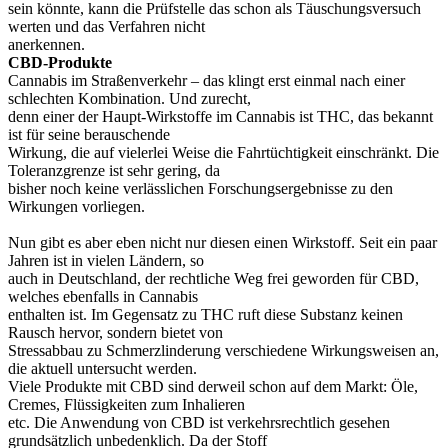
sein könnte, kann die Prüfstelle das schon als Täuschungsversuch
werten und das Verfahren nicht
anerkennen.
CBD-Produkte
Cannabis im Straßenverkehr – das klingt erst einmal nach einer
schlechten Kombination. Und zurecht,
denn einer der Haupt-Wirkstoffe im Cannabis ist THC, das bekannt
ist für seine berauschende
Wirkung, die auf vielerlei Weise die Fahrtüchtigkeit einschränkt. Die
Toleranzgrenze ist sehr gering, da
bisher noch keine verlässlichen Forschungsergebnisse zu den
Wirkungen vorliegen.
Nun gibt es aber eben nicht nur diesen einen Wirkstoff. Seit ein paar
Jahren ist in vielen Ländern, so
auch in Deutschland, der rechtliche Weg frei geworden für CBD,
welches ebenfalls in Cannabis
enthalten ist. Im Gegensatz zu THC ruft diese Substanz keinen
Rausch hervor, sondern bietet von
Stressabbau zu Schmerzlinderung verschiedene Wirkungsweisen an,
die aktuell untersucht werden.
Viele Produkte mit CBD sind derweil schon auf dem Markt: Öle,
Cremes, Flüssigkeiten zum Inhalieren
etc. Die Anwendung von CBD ist verkehrsrechtlich gesehen
grundsätzlich unbedenklich. Da der Stoff