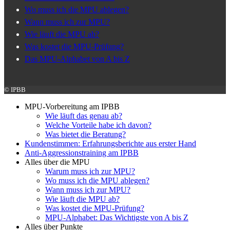
Wo muss ich die MPU ablegen?
Wann muss ich zur MPU?
Wie läuft die MPU ab?
Was kostet die MPU-Prüfung?
Das MPU-Alphabet von A bis Z
© IPBB
MPU-Vorbereitung am IPBB
Wie läuft das genau ab?
Welche Vorteile habe ich davon?
Was bietet die Beratung?
Kundenstimmen: Erfahrungsberichte aus erster Hand
Anti-Aggressionstraining am IPBB
Alles über die MPU
Warum muss ich zur MPU?
Wo muss ich die MPU ablegen?
Wann muss ich zur MPU?
Wie läuft die MPU ab?
Was kostet die MPU-Prüfung?
MPU-Alphabet: Das Wichtigste von A bis Z
Alles über Punkte