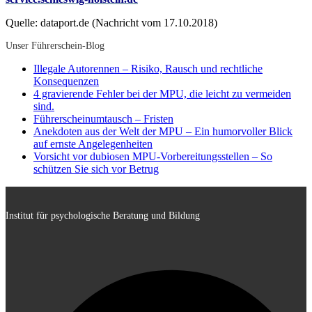
Quelle: dataport.de (Nachricht vom 17.10.2018)
Unser Führerschein-Blog
Illegale Autorennen – Risiko, Rausch und rechtliche
Konsequenzen
4 gravierende Fehler bei der MPU, die leicht zu vermeiden
sind.
Führerscheinumtausch – Fristen
Anekdoten aus der Welt der MPU – Ein humorvoller Blick
auf ernste Angelegenheiten
Vorsicht vor dubiosen MPU-Vorbereitungsstellen – So
schützen Sie sich vor Betrug
Institut für psychologische Beratung und Bildung