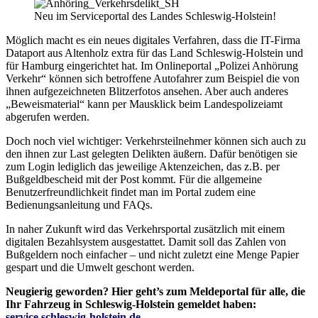
Neu im Serviceportal des Landes Schleswig-Holstein!
Möglich macht es ein neues digitales Verfahren, dass die IT-Firma
Dataport aus Altenholz extra für das Land Schleswig-Holstein und
für Hamburg eingerichtet hat. Im Onlineportal „Polizei Anhörung
Verkehr“ können sich betroffene Autofahrer zum Beispiel die von
ihnen aufgezeichneten Blitzerfotos ansehen. Aber auch anderes
„Beweismaterial“ kann per Mausklick beim Landespolizeiamt
abgerufen werden.
Doch noch viel wichtiger: Verkehrsteilnehmer können sich auch zu
den ihnen zur Last gelegten Delikten äußern. Dafür benötigen sie
zum Login lediglich das jeweilige Aktenzeichen, das z.B. per
Bußgeldbescheid mit der Post kommt. Für die allgemeine
Benutzerfreundlichkeit findet man im Portal zudem eine
Bedienungsanleitung und FAQs.
In naher Zukunft wird das Verkehrsportal zusätzlich mit einem
digitalen Bezahlsystem ausgestattet. Damit soll das Zahlen von
Bußgeldern noch einfacher – und nicht zuletzt eine Menge Papier
gespart und die Umwelt geschont werden.
Neugierig geworden? Hier geht’s zum Meldeportal für alle, die
Ihr Fahrzeug in Schleswig-Holstein gemeldet haben:
service.schleswig-holstein.de