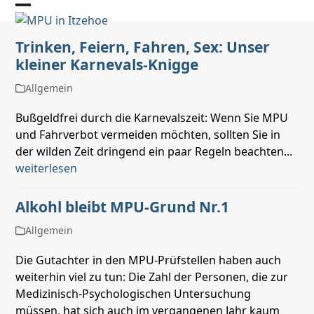
Skip
Open
Close
to
mobile
mobile
content
Trinken, Feiern, Fahren, Sex: Unser
kleiner Karnevals-Knigge
menu
menu
Allgemein
Bußgeldfrei durch die Karnevalszeit: Wenn Sie MPU
und Fahrverbot vermeiden möchten, sollten Sie in
der wilden Zeit dringend ein paar Regeln beachten...
weiterlesen
Alkohl bleibt MPU-Grund Nr.1
Allgemein
Die Gutachter in den MPU-Prüfstellen haben auch
weiterhin viel zu tun: Die Zahl der Personen, die zur
Medizinisch-Psychologischen Untersuchung
müssen, hat sich auch im vergangenen Jahr kaum